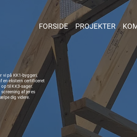
FORSIDE
PROJEKTER
KOM
 vi på KK1-byggeri,
 en ekstern certificeret
g op til KK3-sager.
 screening af jeres
jælpe dig videre.