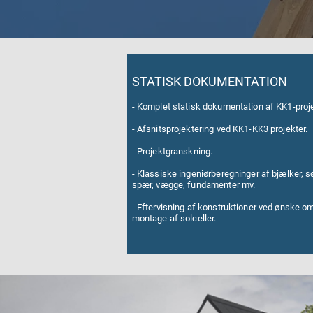
STATISK DOKUMENTATION
- Komplet statisk dokumentation af KK1-proje
-
Afsnitsprojektering ved KK1-KK3 projekter.
-
P
rojektgranskning.
- Klassiske ingeniørberegninger af bjælker, sø
spær, vægge, fundamenter mv.
-
Eftervisning af konstruktioner ved ønske o
montage af solceller.