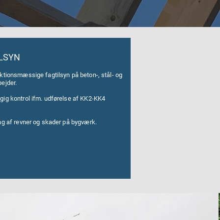
LSYN
ktionsmæssige fagtilsyn på beton-, stål- og
ejder.
gig kontrol ifm. udførelse af KK2-KK4
.
ng af revner og skader på bygværk.