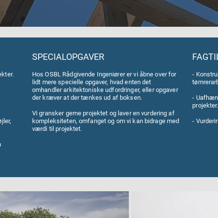
SPECIALOPGAVER
FAGTI
kter.
Hos OSBL Rådgivende Ingeniører er vi åbne over for
- Konstru
lidt mere specielle opgaver, hvad enten det
tømrerarb
omhandler arkitektoniske udfordringer, eller opgaver
der kræver at der tænkes ud af boksen.
- Uafhæn
projekter
Vi gransker gerne projektet og laver en vurdering af
jler,
kompleksiteten, omfanget og om vi kan bidrage med
- Vurderi
værdi til projektet.
m