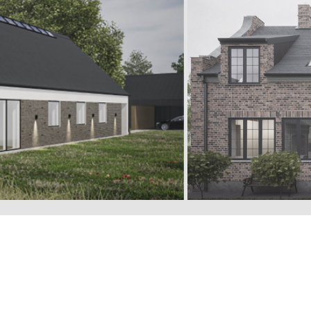
ROJEKTER
KONTAKT
Mail:
info@osbl.dk
OB
Tlf.: 4243 3560