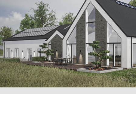
KONSTRUKTIONER
P
GEOTEKNIK
J