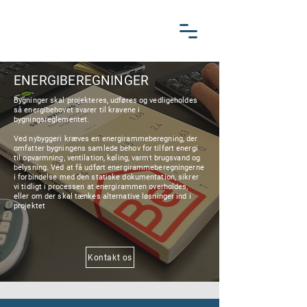
ENERGIBEREGNINGER
Bygninger skal projekteres, udføres og vedligeholdes
så energibehovet svarer til kravene i
bygningsreglementet.
Ved nybyggeri kræves en energirammeberegning, der
omfatter bygningens samlede behov for tilført energi
til opvarmning, ventilation, køling, varmt brugsvand og
belysning. Ved at få udført energirammeberegningerne
i forbindelse med den statiske dokumentation, sikrer
vi tidligt i processen at energirammen overholdes,
eller om der skal tænkes alternative løsninger ind i
projektet
Kontakt os