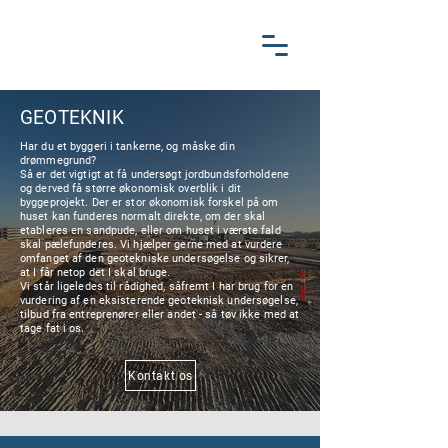
GEOTEKNIK
Har du et byggeri i tankerne, og måske din
drømmegrund?
Så er det vigtigt at få undersøgt jordbundsforholdene
og derved få større økonomisk overblik i dit
byggeprojekt. Der er stor økonomisk forskel på om
huset kan funderes normalt direkte, om der skal
etableres en sandpude, eller om huset i værste fald
skal pælefunderes. Vi hjælper gerne med at vurdere
omfanget af den geotekniske undersøgelse og sikrer,
at I får netop det I skal bruge.​
Vi står ligeledes til rådighed, såfremt I har brug for en
vurdering af en eksisterende geoteknisk undersøgelse,
tilbud fra entreprenører eller andet - så tøv ikke med at
tage fat i os.
Kontakt os