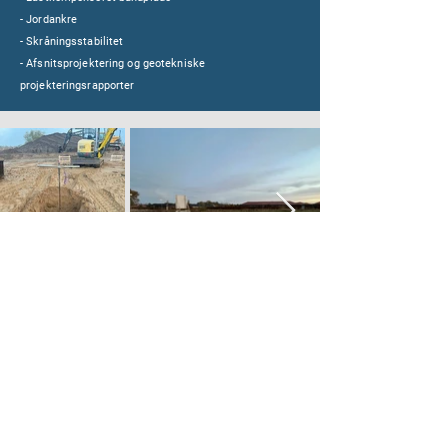
- Jordankre
- Skråningsstabilitet
- Afsnitsprojektering og geotekniske
projekteringsrapporter
KONTAKT
Mail:
info@osbl.dk
Tlf.: 4243 3560
Adresse:
Borgervænget 6H
6100 Haderslev